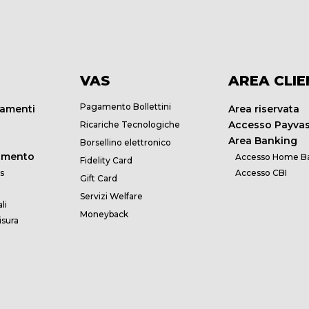
VAS
AREA CLIE
Pagamento Bollettini
gamenti
Area riservata
Accesso Payva
Ricariche Tecnologiche
Area Banking
Borsellino elettronico
gamento
Accesso Home B
Fidelity Card
s
Accesso CBI
Gift Card
Servizi Welfare
li
Moneyback
isura