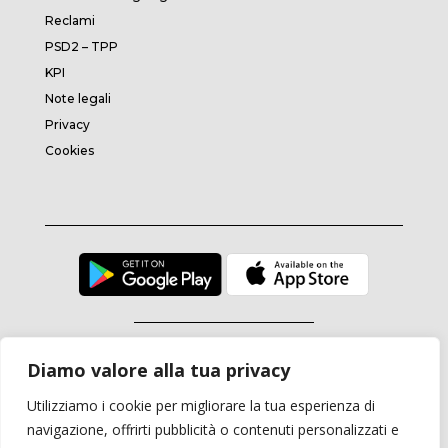
Reclami
PSD2 – TPP
KPI
Note legali
Privacy
Cookies
Moneynet S.p.A.
Diamo valore alla tua privacy
Sede legale: Viale Aiace, 132/134 – 90151 Palermo (PA) Italy
Utilizziamo i cookie per migliorare la tua esperienza di
Capitale sociale: €2.454.628,00 i.v.
C.C.I.A.A. PALERMO N.ro 05221390825
navigazione, offrirti pubblicità o contenuti personalizzati e